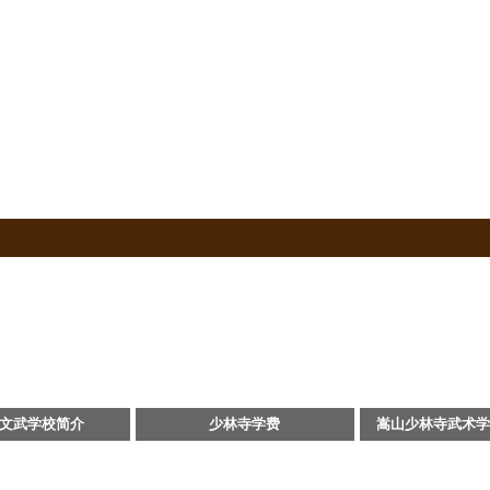
确定【2018招生简章
校新生报名入学指南
确定【2018招生简章
校新生报名入学指南
文武学校简介
少林寺学费
嵩山少林寺武术学