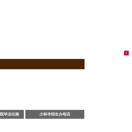
1
院毕业出路
少林寺招生办电话