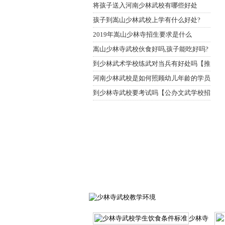
注意的事情
将孩子送入河南少林武校有哪些好处
孩子到嵩山少林武校上学有什么好处?
2019年嵩山少林寺招生要求是什么
嵩山少林寺武校伙食好吗,孩子能吃好吗?
到少林武术学校练武对当兵有好处吗【推
荐就业
河南少林武校是如何照顾幼儿年龄的学员
【全封
到少林寺武校要考试吗【公办文武学校招
生】
少林寺