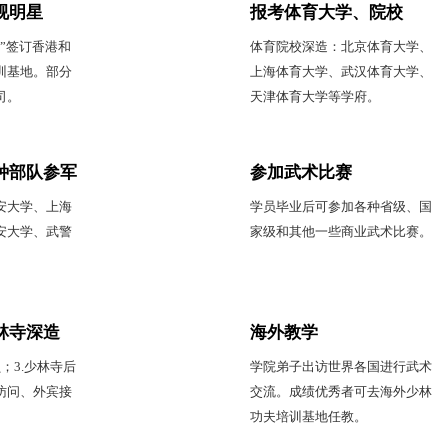
视明星
报考体育大学、院校
”签订香港和
体育院校深造：北京体育大学、
训基地。部分
上海体育大学、武汉体育大学、
司。
天津体育大学等学府。
种部队参军
参加武术比赛
安大学、上海
学员毕业后可参加各种省级、国
安大学、武警
家级和其他一些商业武术比赛。
林寺深造
海外教学
员；3.少林寺后
学院弟子出访世界各国进行武术
访问、外宾接
交流。成绩优秀者可去海外少林
功夫培训基地任教。