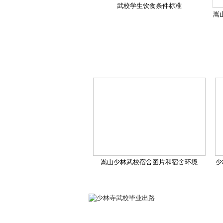
武校学生饮食条件标准
嵩
嵩山少林武校宿舍图片和宿舍环境
少