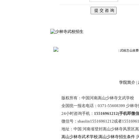
|
武校怎么收费
学院简介
|
版权所有：中国河南嵩山少林寺文武学校
全国统一报名电话：0371-55608399 少
24小时咨询手机：
15516961212(手机即微
微信号：shaolin15516961212或者15516961
地址：中国 河南省登封嵩山少林寺风景区嵩
嵩山少林寺武术学校
|
嵩山少林寺招生条件
|