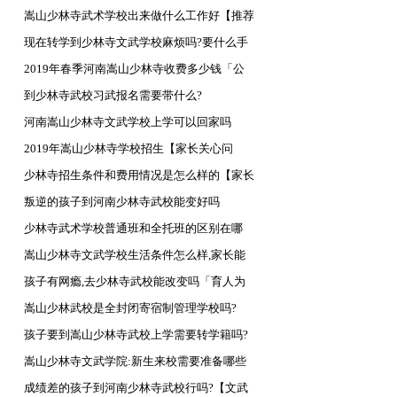
嵩山少林寺武术学校出来做什么工作好【推荐
工
现在转学到少林寺文武学校麻烦吗?要什么手
续《
2019年春季河南嵩山少林寺收费多少钱「公
开透明
到少林寺武校习武报名需要带什么?
河南嵩山少林寺文武学校上学可以回家吗
2019年嵩山少林寺学校招生【家长关心问
题】
少林寺招生条件和费用情况是怎么样的【家长
必
叛逆的孩子到河南少林寺武校能变好吗
少林寺武术学校普通班和全托班的区别在哪
里?
嵩山少林寺文武学校生活条件怎么样,家长能
放心
孩子有网瘾,去少林寺武校能改变吗「育人为
先」
嵩山少林武校是全封闭寄宿制管理学校吗?
孩子要到嵩山少林寺武校上学需要转学籍吗?
怎么
嵩山少林寺文武学院:新生来校需要准备哪些
东西
成绩差的孩子到河南少林寺武校行吗?【文武