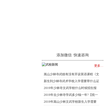
添加微信 快速咨询
更多…
嵩山少林寺武校有没有开设英语课程《文
武同步
新生到少林寺武术学校入学需要带什么证
件【注
2019年少林寺文武学校什么时候招生报
名?
2019年去少林寺学武多少钱一年?【统一
标准】
2019年嵩山少林文武学校新生入学需要