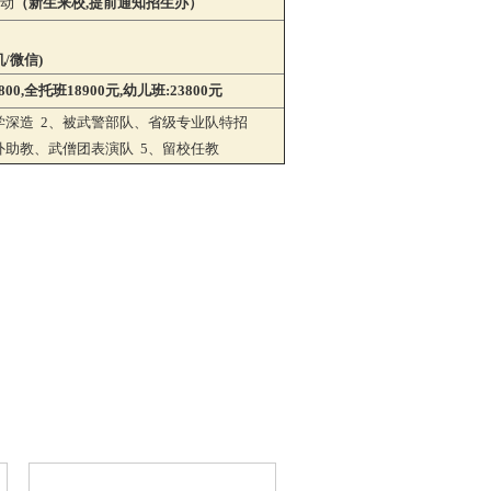
启动
（新生来校,提前通知招生办）
机/微信)
800,全托班18900元,幼儿班:23800元
学深造 2、被武警部队、省级专业队特招
外助教、武僧团表演队 5、留校任教