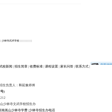
|
少林寺武术学校
| | | | | | | | | |
武校新闻
|
招生简章
|
收费标准
|
课程设置
|
家长问答
|
联系方式
|
林寺招生负责人：释延豫师傅
信号)
212
山少林寺文武学校招生办
河南嵩山少林寺学费
|
少林寺招生办电话