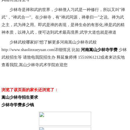
少林寺是禅和武的世界，少林僧人习武是一种修行，所以又叫“禅
武”，“禅武合一”。在少林寺，有“禅武同源，禅拳归一”之说。禅为武
之主，武为禅之用。即武是禅的表现，是禅生命的有形化;禅是武的精
神本质，以禅入武，便可达到武术最高境界;武学大道也就是禅道
少林武校哪家好?想了解更多河南嵩山少林寺武校
http://www.shaolinxueyuan.com详细情况 比如:
河南嵩山少林寺学费
少林
武校招生等 请致电我院招生办 释延豫师傅 15516961212或者来访实地
查看我院,嵩山少林寺武术学院欢迎您
浏览了该页面的家长还浏览了：
嵩山少林寺招生要求
少林寺学费多少钱