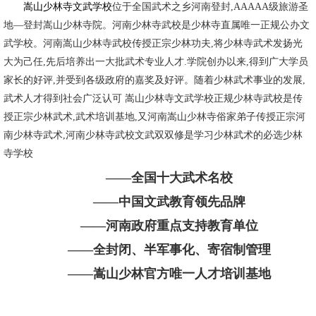
嵩山少林寺文武学校
位于全国武术之乡河南登封,AAAAA级旅游圣
地—登封嵩山少林寺院。河南少林寺武校是少林寺直属唯一正规公办文
武学校。河南嵩山少林寺武校传授正宗少林功夫,将少林寺武术发扬光
大为己任,先后培养出一大批武术专业人才.学院创办以来,得到广大学员
家长的好评,并受到各级政府的嘉奖及好评。随着少林武术事业的发展,
武术人才得到社会广泛认可 嵩山少林寺文武学校正规少林寺武校是传
授正宗少林武术,武术培训基地,又河南嵩山少林寺俗家弟子传授正宗河
南少林寺武术,河南少林寺武校文武双双修是学习少林武术的必选少林
寺学校
——全国十大武术名校
——中国文武教育领先品牌
——河南政府重点支持教育单位
——全封闭、半军事化、寄宿制管理
——嵩山少林官方唯一人才培训基地