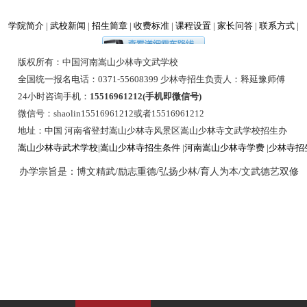
学院简介
|
武校新闻
|
招生简章
|
收费标准
|
课程设置
|
家长问答
|
联系方式
|
版权所有：中国河南嵩山少林寺文武学校
全国统一报名电话：0371-55608399 少林寺招生负责人：释延豫师傅
24小时咨询手机：
15516961212(手机即微信号)
微信号：shaolin15516961212或者15516961212
地址：中国 河南省登封嵩山少林寺风景区嵩山少林寺文武学校招生办
嵩山少林寺武术学校
|
嵩山少林寺招生条件
|
河南嵩山少林寺学费
|
少林寺招
办学宗旨是：博文精武/励志重德/弘扬少林/育人为本/文武德艺双修