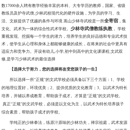
数17000余人聘有教学经验丰富的本科、大专学历的教师，国家、省级
教练员及护寺武僧,少林武校现代化的硬件设施，为学员的学习、生
全寄宿
活、文娱提供了优越的条件与环境 嵩山少林寺武校是一所
，集
少林寺武僧教练执教
文化、武术为一体的综合性武术学校。
， 学校
重视发现、挖掘每一个学生的潜力，培养学生的良好品德和专业武术技
术，使学生从心理和身体上都能够健康的成长，在将来的社会中更具有
适应力和竞争力。开设有幼儿,小学,初中到高中的文化课课程,文武双
修,是学习少林武术的最佳选择
【选择大于努力，您的选择将改变您孩子的一生】
所以选择一所“正规”的文武学校必须具备以下三个方面：1、学校
的地理位置好，环境优美；2、提供优质的文化教育；3、以武术为特长
培养，并辅以养成教育，帮助孩子成才。才算是“正规”的文武学校。
真正“正规”的文武学校，必须是以文化为主，以武术为特长培养孩子
综合素质，帮助孩子成才的学校。
学纯正的少林拳法，练原汁原味的少林功夫，禅宗祖庭，武术发源