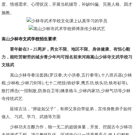
度、情感需求、心理状况，开展当机辅导，补缺纠偏、完善人格、因才
施教。
嵩山
少林寺文武学校招生要求
:
要年龄在3－25周岁，男女不限、地区不限、身体健康、有恒心毅
力，能吃苦耐劳的城乡青少年均可报名前来河南嵩山少林寺文武学校习
文练武
嵩山少林寺拳法套路(罗汉拳,大小洪拳,五行拳等),十八班兵器(少林
棍,少林枪,少林刀剑等),七十二绝技(铁砂掌,鹰爪功,铁头功,铁布衫等),
散打搏击(一招制敌,防身自卫等)擒拿格斗,少林内家功,少林气功等少林
寺传统武艺.
延续古法，“师徒如父子”，有师父亲自带徒弟，言传身教弟子如何
做人、习武、学习、武德等方面
少林功夫古酿力作，独一无二的超级体量，开发、挖掘古今少林功
夫超越式工程，顶尖教练队伍，区域内公认一流质量高点,使人们都有