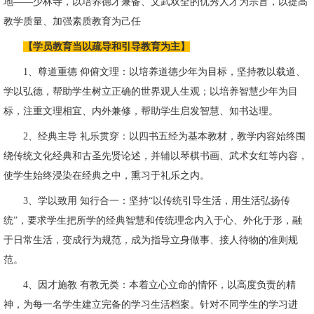
地——少林寺，以培养德才兼备、文武双全的优秀人才为宗旨，以提高
教学质量、加强素质教育为己任
【学员教育当以疏导和引导教育为主】
1、尊道重德 仰俯文理：以培养道德少年为目标，坚持教以载道、
学以弘德，帮助学生树立正确的世界观人生观；以培养智慧少年为目
标，注重文理相宜、内外兼修，帮助学生启发智慧、知书达理。
2、经典主导 礼乐贯穿：以四书五经为基本教材，教学内容始终围
绕传统文化经典和古圣先贤论述，并辅以琴棋书画、武术女红等内容，
使学生始终浸染在经典之中，熏习于礼乐之内。
3、学以致用 知行合一：坚持“以传统引导生活，用生活弘扬传
统”，要求学生把所学的经典智慧和传统理念内入于心、外化于形，融
于日常生活，变成行为规范，成为指导立身做事、接人待物的准则规
范。
4、因才施教 有教无类：本着立心立命的情怀，以高度负责的精
神，为每一名学生建立完备的学习生活档案。针对不同学生的学习进