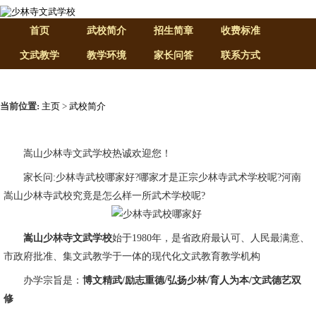
首页
武校简介
招生简章
收费标准
文武教学
教学环境
家长问答
联系方式
当前位置:
主页
>
武校简介
嵩山少林寺文武学校热诚欢迎您！
家长问:少林寺武校哪家好?哪家才是正宗少林寺武术学校呢?河南
嵩山少林寺武校究竟是怎么样一所武术学校呢?
嵩山少林寺文武学校
始于1980年，是省政府最认可、人民最满意、
市政府批准、集文武教学于一体的现代化文武教育教学机构
办学宗旨是：
博文精武/励志重德/弘扬少林/育人为本/文武德艺双
修