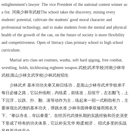
enlightenment's lawyer. The vice President of the national contest winner as:
a fist. 河南少林寺武校The school takes the discovery, mining every
students' potential, cultivate the students' good moral character and
professional technology, and to make students from the mental and physical
health of the growth of the can, on the future of society is more flexibility
and competitiveness. Open of literacy class primary school to high school
curriculum.
Martial arts class set routines, wushu, soft hard qigong, free combat,
wrestling, holds, kickboxing eighteen weapon.武校|武术学校|河南少林寺
武校|嵩山少林文武学校|少林武校招生
少林武术 基本功功夫拳又称日练功，是嵩山少林寺武术学校弟子
每日必修之路，它以外练刚，内练柔，前练攻，后练守，左右翻飞，上
下沉浮，以跌、扑、翻、滚等动作为主，练起来一招一式刚劲有力，主
要体现出武僧的基本功夫，弹跳水准 少林寺因禅拳双修而闻名天
下。“拳以寺名，寺以拳显”。在经历代武僧长期的实践经验和历史演变
下形成了特有的功夫体系，它以朴实无华 刚柔相济， 招式多变的实战
风格而流传至今