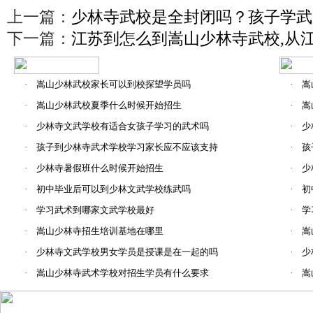
上一篇：
少林寺武校是全封闭吗？孩子学武
下一篇：
江苏到怎么到嵩山少林寺武校,从
·
嵩山少林武校家长可以到校探望学员吗
·
嵩
·
嵩山少林武校夏季什么时候开始招生
·
嵩
·
少林寺文武学校有适合女孩子学习的武术吗
·
少
·
孩子到少林寺武术学校学习家长应不应该支持
·
孩
·
少林寺暑假班什么时候开始招生
·
少
·
初中毕业后可以到少林文武学校练武吗
·
初
·
学习武术到哪家文武学校最好
·
学
·
嵩山少林寺招生培训基地在哪里
·
嵩
·
少林寺文武学校男女学员是授课是在一起的吗
·
少
·
嵩山少林寺武术学校对招生学员有什么要求
·
嵩