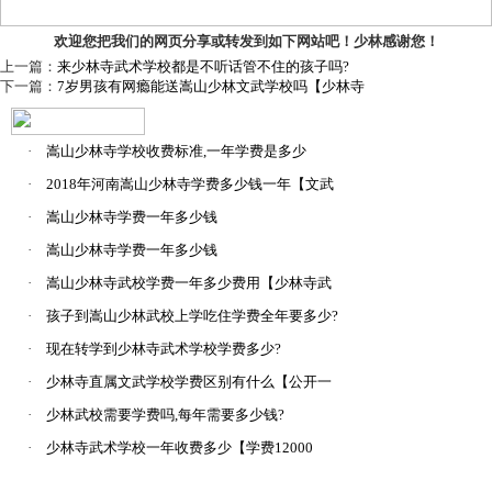
欢迎您把我们的网页分享或转发到如下网站吧！少林感谢您！
上一篇：
来少林寺武术学校都是不听话管不住的孩子吗?
下一篇：
7岁男孩有网瘾能送嵩山少林文武学校吗【少林寺
·
嵩山少林寺学校收费标准,一年学费是多少
·
2018年河南嵩山少林寺学费多少钱一年【文武
教学
·
嵩山少林寺学费一年多少钱
·
嵩山少林寺学费一年多少钱
·
嵩山少林寺武校学费一年多少费用【少林寺武
校
·
孩子到嵩山少林武校上学吃住学费全年要多少?
·
现在转学到少林寺武术学校学费多少?
·
少林寺直属文武学校学费区别有什么【公开一
致
·
少林武校需要学费吗,每年需要多少钱?
·
少林寺武术学校一年收费多少【学费12000
起】